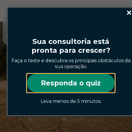
Ainda não é cliente?
Já é cliente?
Agendar
Acesse a
demonstração
plataforma
Sua consultoria está
pronta para crescer?
Faça o teste e descubra os principais obstáculos da
sua operação.
Agricultura de precisão
Responda o quiz
Agricultura de precisão em
2026: o que mudou e o que
Leva menos de 5 minutos.
ainda trava o setor
Geodata
8 de julho de 2026