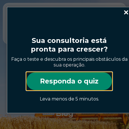
Ainda não é cliente?
Já é cliente?
Agendar
Acesse a
demonstração
plataforma
Sua consultoria está
pronta para crescer?
Faça o teste e descubra os principais obstáculos da
sua operação.
Responda o quiz
Leva menos de 5 minutos.
Blog