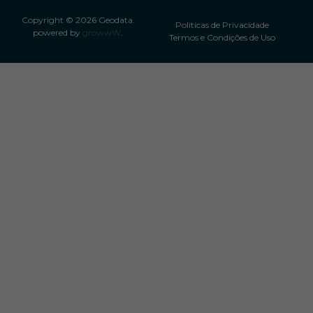
Copyright © 2026 Geodata.
Politicas de Privacidade
powered by
growwW
.
Termos e Condições de Uso