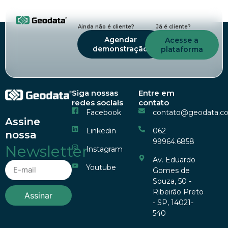
Ainda não é cliente?
Já é cliente?
Agendar
Acesse a
demonstração
plataforma
Siga nossas
Entre em
redes sociais
contato
Facebook
contato@geodata.c
Assine
Linkedin
062
nossa
99964.6858
Newsletter
Instagram
Av. Eduardo
Youtube
Gomes de
Souza, 50 -
Ribeirão Preto
Assinar
- SP, 14021-
540